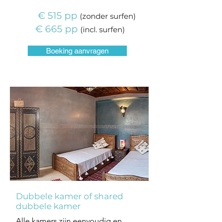
€ 515 pp
(
zonder
surfen)
€ 665 pp
(
incl.
surfen)
Boeking aanvragen
Dubbele kamer of shared
dubbele kamer
Alle kamers zijn eenvoudig en