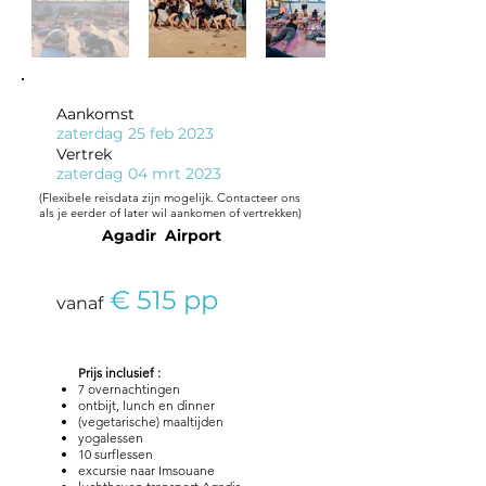
Aankomst
zaterdag 25 feb 2023
Vertrek
zaterdag 04 mrt 2023
(Flexibele reisdata zijn mogelijk. Contacteer ons
als je eerder of later wil aankomen of vertrekken)
Agadir Airport
€ 515 pp
vanaf
Prijs
inclusief :
7 overnachtingen
ontbijt, lunch en dinner
(vegetarische) maaltijden
yogalessen
10 surflessen
excursie naar Imsouane