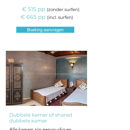
€ 515 pp
(
zonder
surfen)
€ 665 pp
(
incl.
surfen)
Boeking aanvragen
Dubbele kamer of shared
dubbele kamer
Alle kamers zijn eenvoudig en