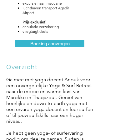
excursie naar Imsouane
luchthaven transport Agadir
Airport
Prijs exclusief:
annulatie verzekering
vliegtuigtickets​​
Boeking aanvragen
Overzicht
Ga mee met yoga docent Anouk voor
een onvergetelijke Yoga & Surf Retreat
naar de mooie en warme kust van
Marokko in Thagazout. Geniet van
heerlijke en down-to-earth yoga met
een ervaren yoga docent en leer surfen
of til jouw surfskills naar een hoger
niveau.
Je hebt geen yoga- of surfervaring
nodig om deel te nemen. Surfen is