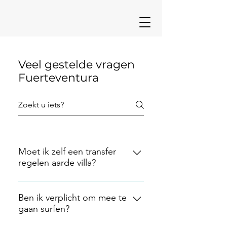
Veel gestelde vragen
Fuerteventura
Moet ik zelf een transfer
regelen aarde villa?
Om naar het strand te gaan, heb je
eigenlijk ook vervoer nodig.
Ben ik verplicht om mee te
gaan surfen?
Daarom raden we de mensen
altijd aan om in groepjes een auto