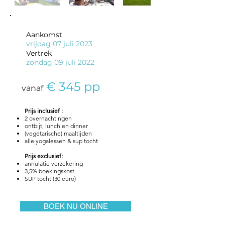
Aankomst
vrijdag 07 juli 2023
Vertrek
zondag 09 juli 2022
€ 345 pp
vanaf
Prijs
inclusief :
2 overnachtingen
ontbijt, lunch en dinner
(vegetarische) maaltijden
alle yogalessen & sup tocht
Prijs exclusief:
annulatie verzekering
3,5% boekingskost
SUP tocht (30 euro)
BOEK NU ONLINE